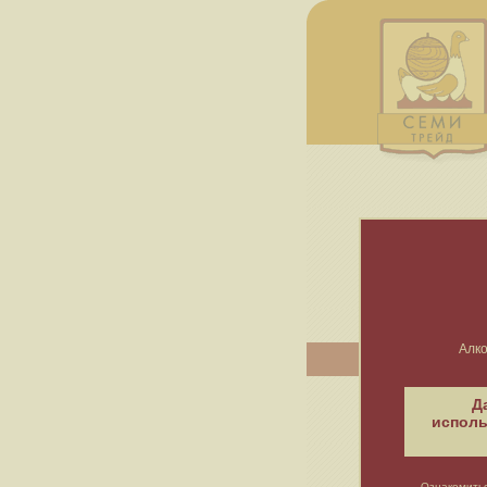
Алко
Д
исполь
Ознакомитьс