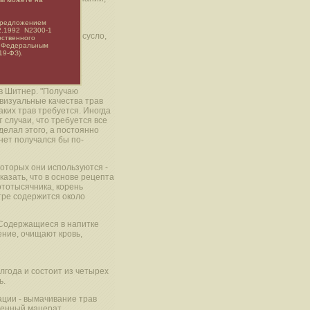
 предложением
поэтому раз от раза
02.1992
N2300-1
 каждый раз, готовя сусло,
рственного
лизы на пестициды
х Федеральным
19-ФЗ).
постоянной формулы.
ав Шитнер. "Получаю
визуальные качества трав
аких трав требуется. Иногда
 случаи, что требуется все
делал этого, а постоянно
нет получался бы по-
которых они используются -
азать, что в основе рецепта
ототысячника, корень
итре содержится около
. Содержащиеся в напитке
ние, очищают кровь,
года и состоит из четырех
ь.
ации - вымачивание трав
ченный мацерат