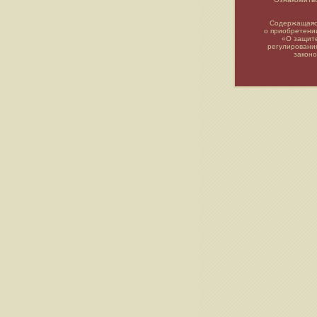
Содержащаяся
о приобретени
«О защите
регулировани
закон